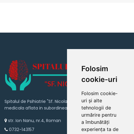
Folosim
cookie-uri
Folosim cookie-
uri și alte
Spitalul de Psihiatrie "Sf. Nicolae" Roman este o unitate
tehnologii de
medicala aflata in subordinea Consiliului Judetean Neamt
urmărire pentru
str. Ion Nanu, nr.4, Roman
a îmbunătăți
experiența ta de
0732-143157