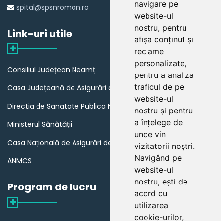
navigare pe
spital@spsnroman.ro
website-ul
nostru, pentru
Link-uri utile
afișa conținut și
reclame
personalizate,
Consiliul Județean Neamț
pentru a analiza
traficul de pe
Casa Județeană de Asigurări de Sănătate Neamț
website-ul
Directia de Sanatate Publica Neamț
nostru și pentru
a înțelege de
Ministerul Sănătății
unde vin
Casa Națională de Asigurări de Sănătate
vizitatorii noștri.
Navigând pe
ANMCS
website-ul
nostru, ești de
Program de lucru
acord cu
utilizarea
cookie-urilor,