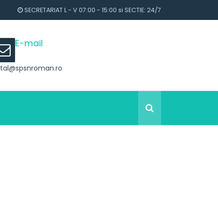
SECRETARIAT L - V 07:00 - 15:00 si SECTIE: 24/7
E-mail
ital@spsnroman.ro