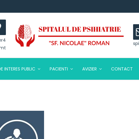
nr4
sp
amt
DE INTERES PUBLIC
PACIENTI
AVIZIER
CONTACT