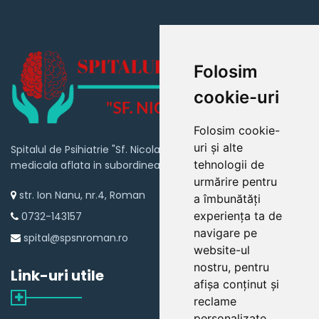
Folosim
cookie-uri
Folosim cookie-
uri și alte
Spitalul de Psihiatrie "Sf. Nicolae" Roman este o unitate
tehnologii de
medicala aflata in subordinea Consiliului Judetean Neamt
urmărire pentru
str. Ion Nanu, nr.4, Roman
a îmbunătăți
experiența ta de
0732-143157
navigare pe
spital@spsnroman.ro
website-ul
nostru, pentru
Link-uri utile
afișa conținut și
reclame
personalizate,