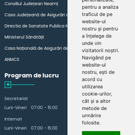
Consiliul Județean Neamț
pentru a analiza
traficul de pe
Casa Județeană de Asigurări de Sănătate Neamț
website-ul
Directia de Sanatate Publica Neamț
nostru și pentru
a înțelege de
Ministerul Sănătății
unde vin
Casa Națională de Asigurări de Sănătate
vizitatorii noștri.
Navigând pe
ANMCS
website-ul
nostru, ești de
Program de lucru
acord cu
utilizarea
cookie-urilor,
Secretariat
cât și a altor
Luni-Vineri
07:00 - 15:00
metode de
urmărire
Internari
folosite.
Luni-Vineri
07:00 - 15:00