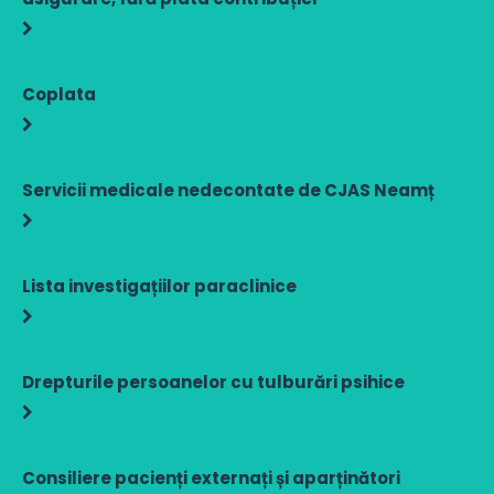
Coplata
Servicii medicale nedecontate de CJAS Neamț
Lista investigațiilor paraclinice
Drepturile persoanelor cu tulburări psihice
Consiliere pacienți externați și aparținători